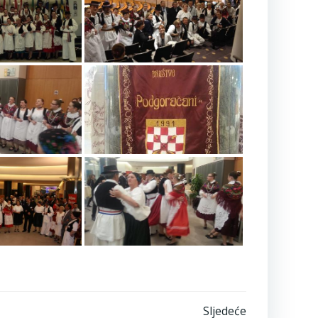
Sljedeće