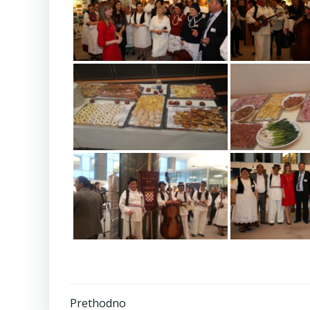
Prethodno