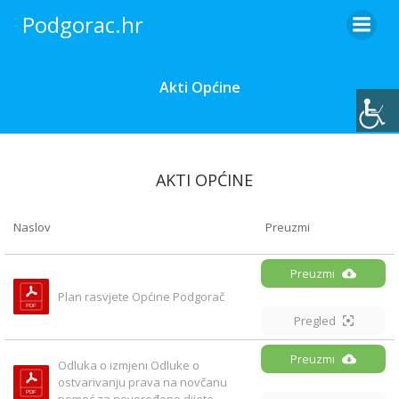
Skip
Podgorac.hr
to
content
Akti Općine
AKTI OPĆINE
Naslov
Preuzmi
Preuzmi
Plan rasvjete Općine Podgorač
Pregled
Preuzmi
Odluka o izmjeni Odluke o 
ostvarivanju prava na novčanu 