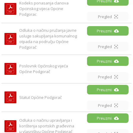
Preuzmi
Kodeks ponasanja clanova 
Opcinskog vijeca Opcine 
Podgorac
Pregled
Odluka o načinu pružanja javne 
Preuzmi
usluge sakupljanja komunalnog 
otpada na području Općine 
Pregled
Podgorač
Preuzmi
Poslovnik Općinskog vijeća 
Općine Podgorač
Pregled
Preuzmi
Statut Općine Podgorač
Pregled
Preuzmi
Odluka o načinu upravljanja i 
korištenja sportskih građevina 
u vlasništvu Općine Podgorač