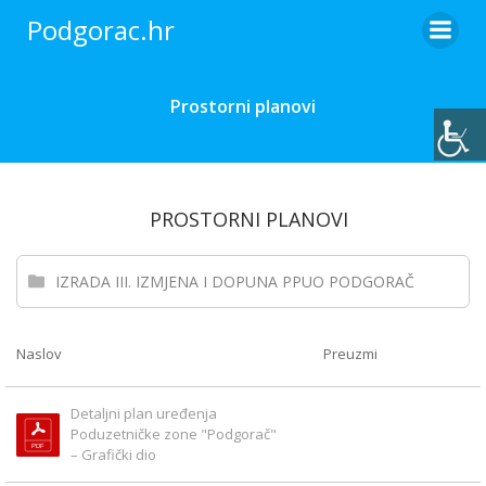
Skip
Podgorac.hr
to
content
Prostorni planovi
PROSTORNI PLANOVI
IZRADA III. IZMJENA I DOPUNA PPUO PODGORAČ
Naslov
Preuzmi
Detaljni plan uređenja 
Poduzetničke zone "Podgorač" 
– Grafički dio