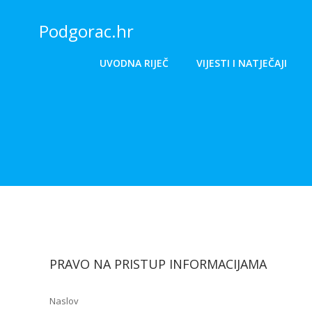
Skip
to
Podgorac.hr
content
UVODNA RIJEČ
VIJESTI I NATJEČAJI
PRAVO NA PRISTUP INFORMACIJAMA
Naslov