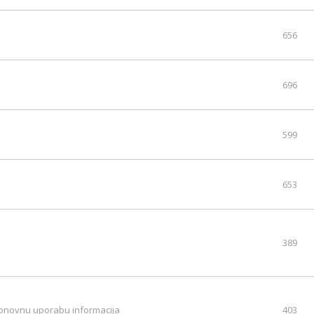
656
696
599
653
389
 ponovnu uporabu informacija
403