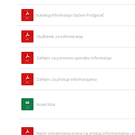
Katalog informacija Općine Podgorač
Službenik za informiranje
Zahtjev za ponovnu uporabu informacija
Zahtjev za pristup informacijama
Asset lista
Nacin ostvarivanja prava na pristup informacijama i