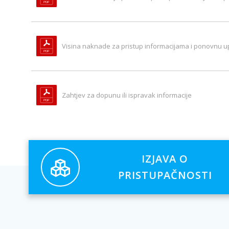
Visina naknade za pristup informacijama i ponovnu u
Zahtjev za dopunu ili ispravak informacije
IZJAVA O
PRISTUPAČNOSTI