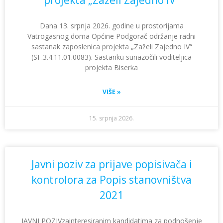
projekta „Zaželi Zajedno IV“
Dana 13. srpnja 2026. godine u prostorijama
Vatrogasnog doma Općine Podgorač održanje radni
sastanak zaposlenica projekta „Zaželi Zajedno IV“
(SF.3.4.11.01.0083). Sastanku sunazočili voditeljica
projekta Biserka
VIŠE »
15. srpnja 2026.
Javni poziv za prijave popisivača i
kontrolora za Popis stanovništva
2021
JAVNI POZIVzainteresiranim kandidatima za podnošenje