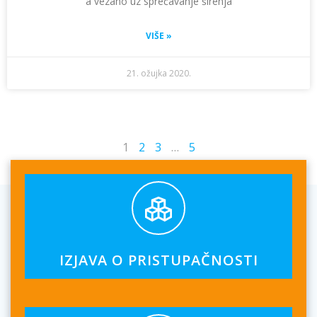
a vezano uz sprečavanje širenja
VIŠE »
21. ožujka 2020.
1
2
3
…
5
IZJAVA O PRISTUPAČNOSTI