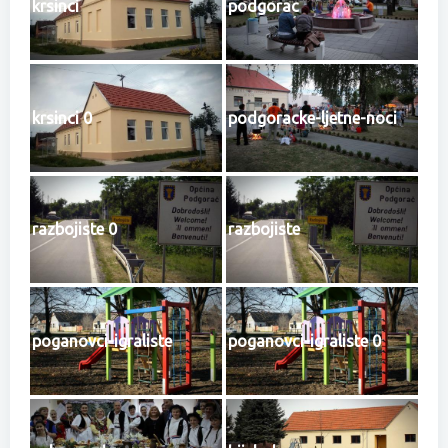
krsinci
podgorac
krsinci 0
podgoracke-ljetne-noci
razbojiste 0
razbojiste
poganovci-igraliste
poganovci-igraliste 0