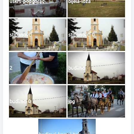
uskrs-podgorac
bijela-loza
stipanovci
stipanovci 0
2
budimci
budimci 0
jpg