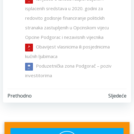
isplacenih sredstava u 2020. godini za
redovito godisnje financiranje politickih
stranaka zastupljenih u Opcinskom vijecu
Opcine Podgorac i nezavisnih vijecnika
Obavijest vlasnicima ili posjednicima
kućnih ljubimaca
Poduzetnička zona Podgorač – poziv
investitorima
Post
Post
Prethodno
Sljedeće
navigation
navigation