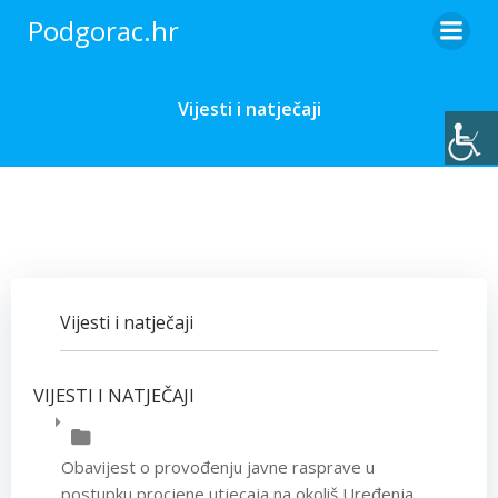
Skip
Podgorac.hr
to
content
Vijesti i natječaji
Vijesti i natječaji
VIJESTI I NATJEČAJI
Obavijest o provođenju javne rasprave u
postupku procjene utjecaja na okoliš Uređenja