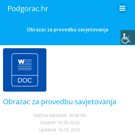
Skip
Podgorac.hr
to
content
Obrazac za provedbu savjetovanja
Obrazac za provedbu savjetovanja
Veličina datoteke: 45.00 KB
Created: 16-05-2025
Updated: 16-05-2025