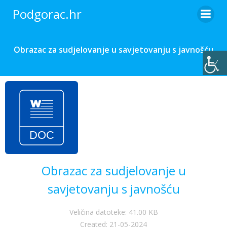
Skip
Podgorac.hr
to
content
Obrazac za sudjelovanje u savjetovanju s javnošću
Obrazac za sudjelovanje u
savjetovanju s javnošću
Veličina datoteke: 41.00 KB
Created: 21-05-2024