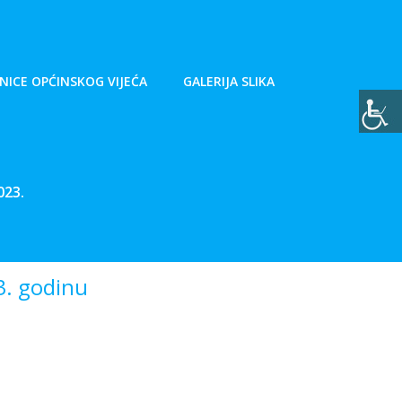
NICE OPĆINSKOG VIJEĆA
GALERIJA SLIKA
023.
3. godinu