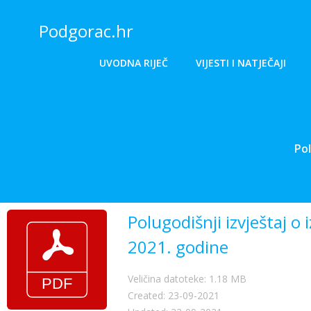
Skip
to
Podgorac.hr
content
UVODNA RIJEČ
VIJESTI I NATJEČAJI
Pol
Polugodišnji izvještaj o
2021. godine
Veličina datoteke: 1.18 MB
Created: 23-09-2021