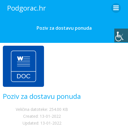
Skip
Podgorac.hr
to
content
Poziv za dostavu ponuda
Poziv za dostavu ponuda
Veličina datoteke: 254.00 KB
Created: 13-01-2022
Updated: 13-01-2022