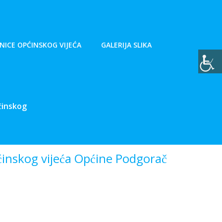
NICE OPĆINSKOG VIJEĆA
GALERIJA SLIKA
ćinskog
́inskog vijeća Općine Podgorač