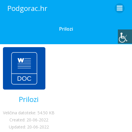
Skip
Podgorac.hr
to
content
Prilozi
Prilozi
Veličina datoteke: 54.50 KB
Created: 20-06-2022
Updated: 20-06-2022