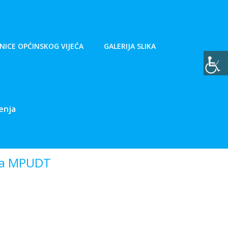
NICE OPĆINSKOG VIJEĆA
GALERIJA SLIKA
enja
nja MPUDT