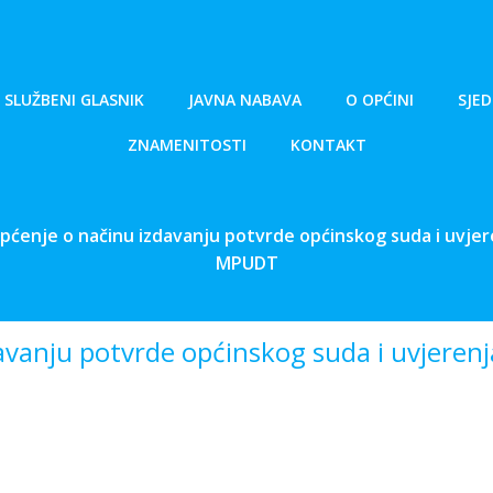
SLUŽBENI GLASNIK
JAVNA NABAVA
O OPĆINI
SJED
ZNAMENITOSTI
KONTAKT
općenje o načinu izdavanju potvrde općinskog suda i uvjer
MPUDT
davanju potvrde općinskog suda i uvjere