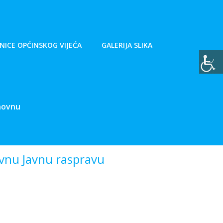
NICE OPĆINSKOG VIJEĆA
GALERIJA SLIKA
onovnu
ovnu Javnu raspravu