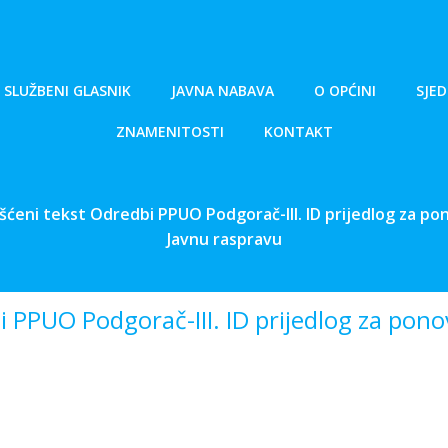
SLUŽBENI GLASNIK
JAVNA NABAVA
O OPĆINI
SJED
ZNAMENITOSTI
KONTAKT
šćeni tekst Odredbi PPUO Podgorač-III. ID prijedlog za p
Javnu raspravu
i PPUO Podgorač-III. ID prijedlog za pon