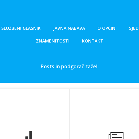
SLUŽBENI GLASNIK
JAVNA NABAVA
O OPĆINI
SJED
ZNAMENITOSTI
KONTAKT
Posts in podgorač zaželi