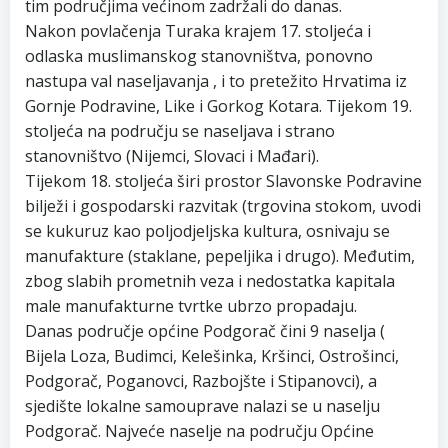
tim područjima većinom zadržali do danas.
Nakon povlačenja Turaka krajem 17. stoljeća i
odlaska muslimanskog stanovništva, ponovno
nastupa val naseljavanja , i to pretežito Hrvatima iz
Gornje Podravine, Like i Gorkog Kotara. Tijekom 19.
stoljeća na području se naseljava i strano
stanovništvo (Nijemci, Slovaci i Mađari).
Tijekom 18. stoljeća širi prostor Slavonske Podravine
bilježi i gospodarski razvitak (trgovina stokom, uvodi
se kukuruz kao poljodjeljska kultura, osnivaju se
manufakture (staklane, pepeljika i drugo). Međutim,
zbog slabih prometnih veza i nedostatka kapitala
male manufakturne tvrtke ubrzo propadaju.
Danas područje općine Podgorač čini 9 naselja (
Bijela Loza, Budimci, Kelešinka, Kršinci, Ostrošinci,
Podgorač, Poganovci, Razbojšte i Stipanovci), a
sjedište lokalne samouprave nalazi se u naselju
Podgorač. Najveće naselje na području Općine