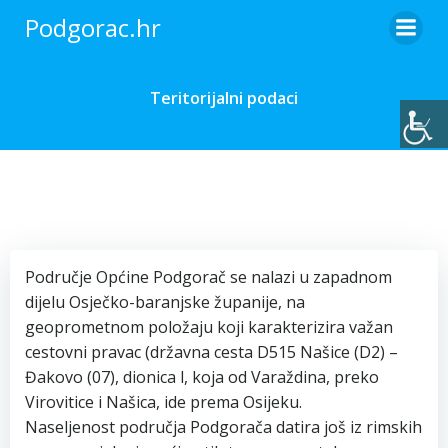
Skip
Podgorac.hr
to
content
Teritorijalni podaci
Područje Općine Podgorač se nalazi u zapadnom
dijelu Osječko-baranjske županije, na
geoprometnom položaju koji karakterizira važan
cestovni pravac (državna cesta D515 Našice (D2) –
Đakovo (07), dionica l, koja od Varaždina, preko
Virovitice i Našica, ide prema Osijeku.
Naseljenost područja Podgorača datira još iz rimskih