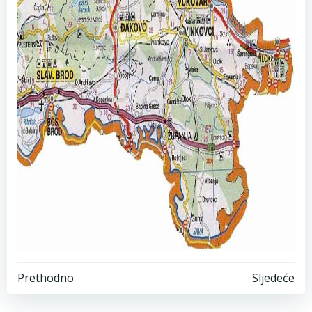
Post
Post
Prethodno
Sljedeće