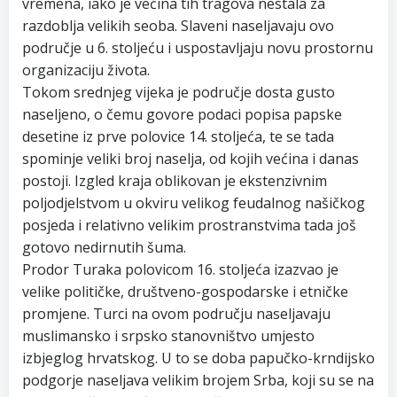
vremena, iako je većina tih tragova nestala za
razdoblja velikih seoba. Slaveni naseljavaju ovo
područje u 6. stoljeću i uspostavljaju novu prostornu
organizaciju života.
Tokom srednjeg vijeka je područje dosta gusto
naseljeno, o čemu govore podaci popisa papske
desetine iz prve polovice 14. stoljeća, te se tada
spominje veliki broj naselja, od kojih većina i danas
postoji. Izgled kraja oblikovan je ekstenzivnim
poljodjelstvom u okviru velikog feudalnog našičkog
posjeda i relativno velikim prostranstvima tada još
gotovo nedirnutih šuma.
Prodor Turaka polovicom 16. stoljeća izazvao je
velike političke, društveno-gospodarske i etničke
promjene. Turci na ovom području naseljavaju
muslimansko i srpsko stanovništvo umjesto
izbjeglog hrvatskog. U to se doba papučko-krndijsko
podgorje naseljava velikim brojem Srba, koji su se na