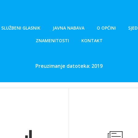
SLUŽBENI GLASNIK
JAVNA NABAVA
O OPĆINI
SJED
ZNAMENITOSTI
KONTAKT
Preuzimanje datoteka: 2019