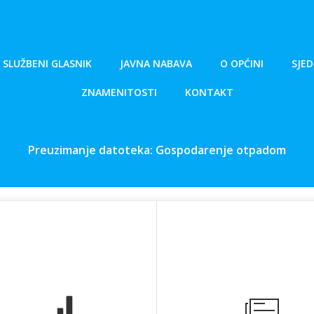
SLUŽBENI GLASNIK
JAVNA NABAVA
O OPĆINI
SJED
ZNAMENITOSTI
KONTAKT
Preuzimanje datoteka: Gospodarenje otpadom